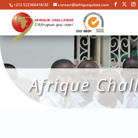
+212 522360418/20
contact@lafriquequiose.com
Afrique Chal